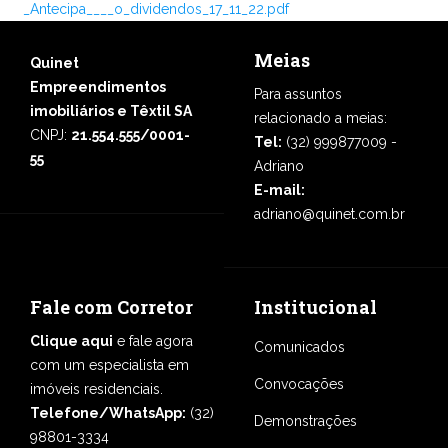
_Antecipa____o_dividendos_17_11_22.pdf
Meias
Quinet
Empreendimentos
Para assuntos
imobiliários e Têxtil SA
relacionado a meias:
CNPJ:
21.554.555/0001-
Tel:
(32) 999877009 -
55
Adriano
E-mail:
adriano@quinet.com.br
Fale com Corretor
Institucional
Clique aqui
e fale agora
Comunicados
com um especialista em
Convocações
imóveis residenciais.
Telefone/WhatsApp:
(32)
Demonstrações
98801-3334